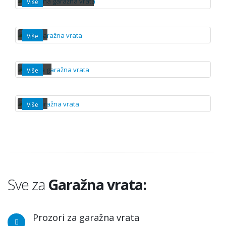
Više
ROLO
Više
BOČNA
Više
KIP
Više
Sve za
Garažna vrata:
Prozori za garažna vrata