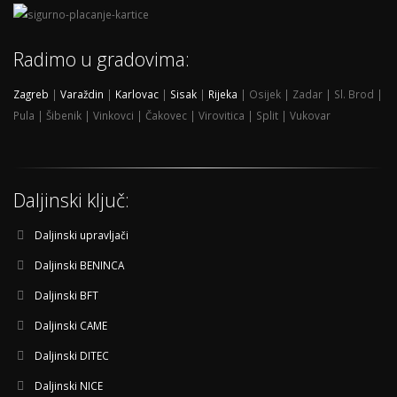
Radimo u gradovima:
Zagreb
|
Varaždin
|
Karlovac
|
Sisak
|
Rijeka
| Osijek | Zadar | Sl. Brod |
Pula | Šibenik | Vinkovci | Čakovec | Virovitica | Split | Vukovar
Daljinski ključ:
Daljinski upravljači
Daljinski BENINCA
Daljinski BFT
Daljinski CAME
Daljinski DITEC
Daljinski NICE