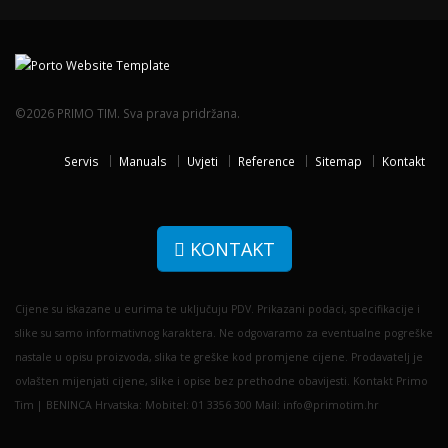
©2026 PRIMO TIM. Sva prava pridržana.
Servis
Manuals
Uvjeti
Reference
Sitemap
Kontakt
KONTAKT
Cijene su iskazane u eurima te uključuju PDV. Prikazani podaci, specifikacije i
slike su samo informativnog karaktera. Ne odgovaramo za eventualne pogreške
nastale u opisu proizvoda, slika te greške kod promjene cijene. Prodavatelj je
ovlašten mijenjati cijene, slike i opise bez prethodne obavijesti. Kontakt Primo
Tim | BENINCA Hrvatska: Mobitel: 01 3356 300 Mail: info@primotim.hr