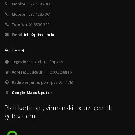
Mobitel:
099 4285 300
Mobitel:
095 4285 301
Telefon:
01 3356 300
Email:
info@primotim.hr
Adresa:
Trgovina:
Zagreb TREŠNJEVKA
Adresa:
Dužice ul. 1, 10000, Zagreb
Radno vrijeme:
pon - pet (09 - 17h)
Google-Maps Upute >
Plati karticom, virmanski, pouzećem ili
gotovinom: