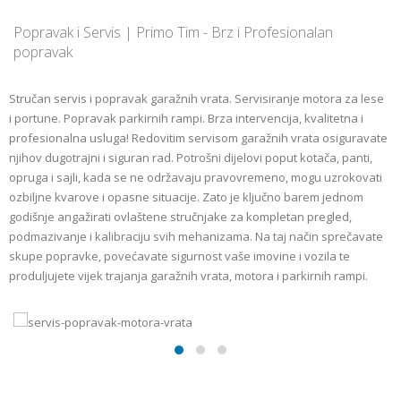
Popravak i Servis | Primo Tim - Brz i Profesionalan
popravak
Stručan servis i popravak garažnih vrata. Servisiranje motora za lese
i portune. Popravak parkirnih rampi. Brza intervencija, kvalitetna i
profesionalna usluga! Redovitim servisom garažnih vrata osiguravate
njihov dugotrajni i siguran rad. Potrošni dijelovi poput kotača, panti,
opruga i sajli, kada se ne održavaju pravovremeno, mogu uzrokovati
ozbiljne kvarove i opasne situacije. Zato je ključno barem jednom
godišnje angažirati ovlaštene stručnjake za kompletan pregled,
podmazivanje i kalibraciju svih mehanizama. Na taj način sprečavate
skupe popravke, povećavate sigurnost vaše imovine i vozila te
produljujete vijek trajanja garažnih vrata, motora i parkirnih rampi.