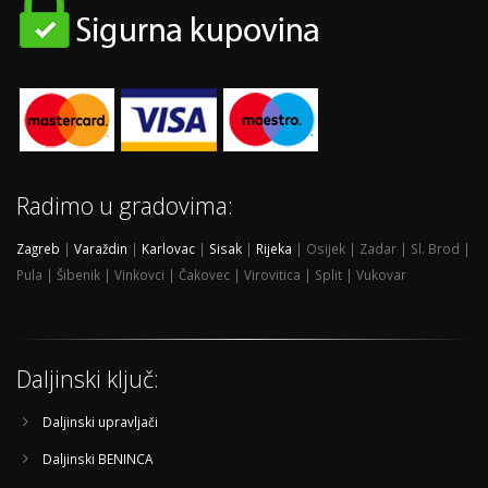
Radimo u gradovima:
Zagreb
|
Varaždin
|
Karlovac
|
Sisak
|
Rijeka
| Osijek | Zadar | Sl. Brod |
Pula | Šibenik | Vinkovci | Čakovec | Virovitica | Split | Vukovar
Daljinski ključ:
Daljinski upravljači
Daljinski BENINCA