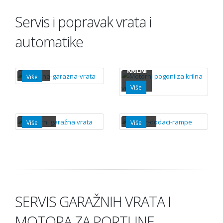
Servis i popravak vrata i
automatike
VRATA
KRILNI
Više
Više
GARAŽNI
DODACI
Više
Više
SERVIS GARAŽNIH VRATA I
MOTORA ZA PORTUNE