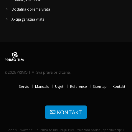
Dodatna oprema vrata
Akcija garazna vrata
©2026 PRIMO TIM. Sva prava pridržana.
Servis
Manuals
Uvjeti
Reference
Sitemap
Kontakt
KONTAKT
Cijene su iskazane u eurima te uključuju PDV. Prikazani podaci, specifikacije i