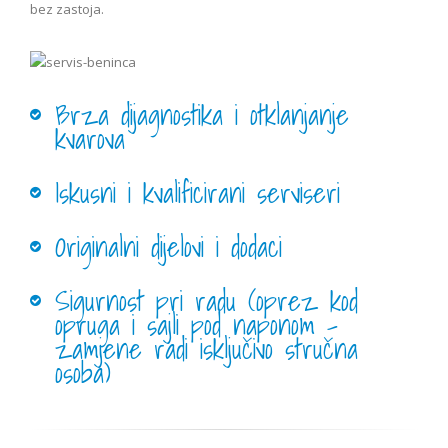
bez zastoja.
Brza dijagnostika i otklanjanje
kvarova
Iskusni i kvalificirani serviseri
Originalni dijelovi i dodaci
Sigurnost pri radu (oprez kod
opruga i sajli pod naponom –
zamjene radi isključivo stručna
osoba)