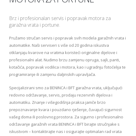
Brz i profesionalan servis i popravak motora za
garažna vrata i portune.
Pružamo stručan servis i popravak svih modela garažnih vrata i
automatike. Naši serviseri s više od 20 godina iskustva
otklanjaju kvarove na vratima koristeći originalne dijelove i
profesionalni alat. Nudimo brzu zamjenu opruga, sajli, panti,
kotačića, popravak vodilica i motora, kao i ugradnju fotoćelija te
programiranje ili zamjenu daljinskih upravljača.
Specijalizirani smo za BENINCA i BFT garažna vrata, uključujući
redovno održavanje, servis, prodaju rezervnih dijelova i
automatiku. Znanje i višegodišnja praksa jamče brzo
prepoznavanje kvara i pouzdano rješenje, čuvajući sigurnost
vašeg doma ili poslovnog prostora. Za sigurno i profesionalno
održavanje garažnih vrata BENINCA i BFT birajte stručnjake s
iskustvom – kontaktirajte nas i osigurajte optimalan rad vrata