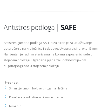
Antistres podloga |
SAFE
Antistres gumena podloga SAFE dizajniran je za ublažavanje
opterećenja na kralježnicu i zglobove. Ukupna visina: oko 15 mm.
Namjenjen je radnim stanicama na kojima zaposlenici rade u
stojećem položaju. Ugrađena pjena za udobnost tijekom
dugotrajnog rada u stojećem položaju
Prednosti:
Smanjuje umor i bolove u nogama i leđima
Povećava produktivnost i koncentraciju
Niski rub