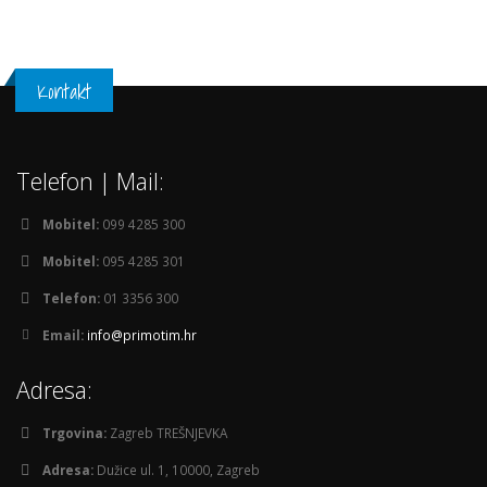
Kontakt
Telefon | Mail:
Mobitel:
099 4285 300
Mobitel:
095 4285 301
Telefon:
01 3356 300
Email:
info@primotim.hr
Adresa:
Trgovina:
Zagreb TREŠNJEVKA
Adresa:
Dužice ul. 1, 10000, Zagreb