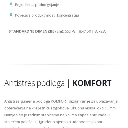
Pogodan za podno grijanje
Povećava produktivnost i koncentraciju
STANDARDNE DIMENZIJE (cm):
55x78 | 85x150 | 85x285
Antistres podloga |
KOMFORT
Antistres gumena podloga KOMFORT dizajniran je za ublažavanje
opterećenja na kralježnicu i zglobove. Ukupna visina: oko 15 mm.
Namjenjen je radnim stanicama na kojima zaposlenici rade u
stojećem položaju. Ugrađena pjena za udobnost tijekom