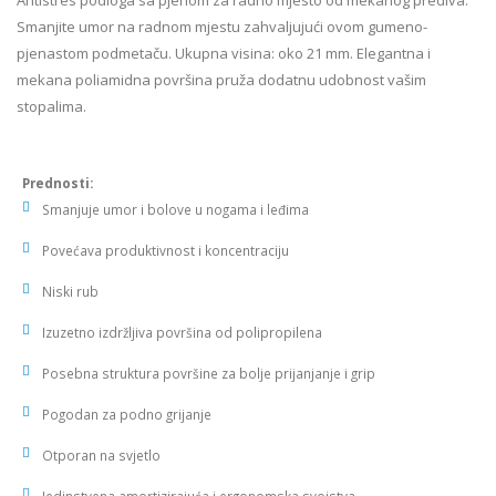
Antistres podloga sa pjenom za radno mjesto od mekanog prediva.
Smanjite umor na radnom mjestu zahvaljujući ovom gumeno-
pjenastom podmetaču. Ukupna visina: oko 21 mm. Elegantna i
mekana poliamidna površina pruža dodatnu udobnost vašim
stopalima.
Prednosti:
Smanjuje umor i bolove u nogama i leđima
Povećava produktivnost i koncentraciju
Niski rub
Izuzetno izdržljiva površina od polipropilena
Posebna struktura površine za bolje prijanjanje i grip
Pogodan za podno grijanje
Otporan na svjetlo