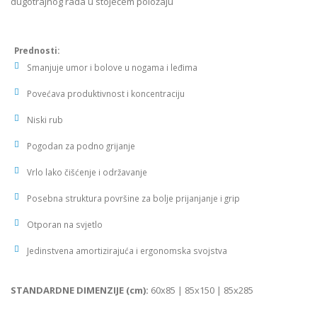
dugotrajnog rada u stojećem položaju
Prednosti:
Smanjuje umor i bolove u nogama i leđima
Povećava produktivnost i koncentraciju
Niski rub
Pogodan za podno grijanje
Vrlo lako čišćenje i održavanje
Posebna struktura površine za bolje prijanjanje i grip
Otporan na svjetlo
Jedinstvena amortizirajuća i ergonomska svojstva
STANDARDNE DIMENZIJE (cm):
60x85 | 85x150 | 85x285