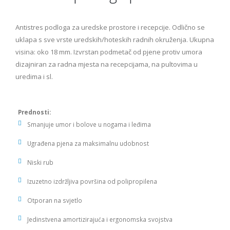
Antistres podloga za uredske prostore i recepcije. Odlično se
uklapa s sve vrste uredskih/hoteskih radnih okruženja. Ukupna
visina: oko 18 mm. Izvrstan podmetač od pjene protiv umora
dizajniran za radna mjesta na recepcijama, na pultovima u
uredima i sl.
Prednosti:
Smanjuje umor i bolove u nogama i leđima
Ugrađena pjena za maksimalnu udobnost
Niski rub
Izuzetno izdržljiva površina od polipropilena
Otporan na svjetlo
Jedinstvena amortizirajuća i ergonomska svojstva