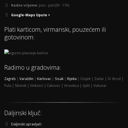
Radno vrijeme:
pon - pet (09 - 17h)
Google-Maps Upute >
Plati karticom, virmanski, pouzećem ili
gotovinom:
Radimo u gradovima:
Zagreb
|
Varaždin
|
Karlovac
|
Sisak
|
Rijeka
| Osijek | Zadar | Sl. Brod |
Pula | Šibenik | Vinkovci | Čakovec | Virovitica | Split | Vukovar
Daljinski ključ:
Daljinski upravljači