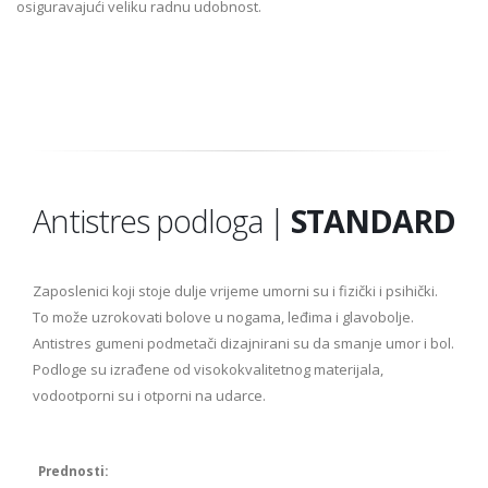
osiguravajući veliku radnu udobnost.
Antistres podloga |
STANDARD
Zaposlenici koji stoje dulje vrijeme umorni su i fizički i psihički.
To može uzrokovati bolove u nogama, leđima i glavobolje.
Antistres gumeni podmetači dizajnirani su da smanje umor i bol.
Podloge su izrađene od visokokvalitetnog materijala,
vodootporni su i otporni na udarce.
Prednosti: