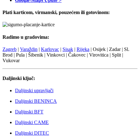
Google-Maps Upute >
Plati karticom, virmanski, pouzećem ili gotovinom:
Radimo u gradovima:
Zagreb
|
Varaždin
|
Karlovac
|
Sisak
|
Rijeka
| Osijek | Zadar | Sl.
Brod | Pula | Šibenik | Vinkovci | Čakovec | Virovitica | Split |
Vukovar
Daljinski ključ:
Daljinski upravljači
Daljinski BENINCA
Daljinski BFT
Daljinski CAME
Daljinski DITEC