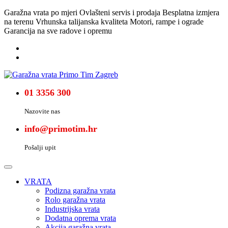
Garažna vrata po mjeri
Ovlašteni servis i prodaja
Besplatna izmjera
na terenu
Vrhunska talijanska kvaliteta
Motori, rampe i ograde
Garancija na sve radove i opremu
01 3356 300
Nazovite nas
info@primotim.hr
Pošalji upit
VRATA
Podizna garažna vrata
Rolo garažna vrata
Industrijska vrata
Dodatna oprema vrata
Akcija garažna vrata