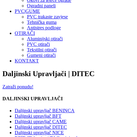
Okovi za leteće ograde
Ogradni paneli
PVC|GUME
PVC trakaste zavjese
Tehnička guma
Antistres podloge
OTIRAČI
Aluminijski otirači
PVC otirači
Tekstilni otirači
Gumeni otirači
KONTAKT
Daljinski Upravljači | DITEC
Zatraži ponudu!
DALJINSKI UPRAVLJAČI
Daljinski upravljač BENINCA
Daljinski upravljač BFT
Daljinski upravljač CAME
Daljinski upravljač DITEC
Daljinski upravljač NICE