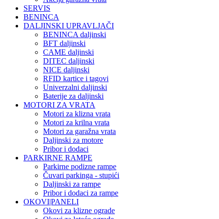
SERVIS
BENINCA
DALJINSKI UPRAVLJAČI
BENINCA daljinski
BFT daljinski
CAME daljinski
DITEC daljinski
NICE daljinski
RFID kartice i tagovi
Univerzalni daljinski
Baterije za daljinski
MOTORI ZA VRATA
Motori za klizna vrata
Motori za krilna vrata
Motori za garažna vrata
Daljinski za motore
Pribor i dodaci
PARKIRNE RAMPE
Parkirne podizne rampe
Čuvari parkinga - stupići
Daljinski za rampe
Pribor i dodaci za rampe
OKOVI|PANELI
Okovi za klizne ograde