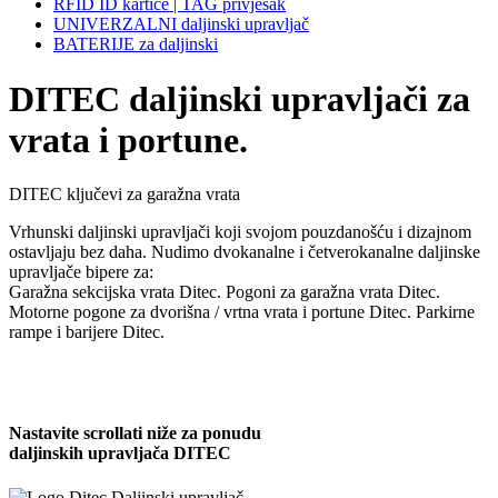
RFID ID kartice | TAG privjesak
UNIVERZALNI daljinski upravljač
BATERIJE za daljinski
DITEC
daljinski upravljači za
vrata i portune.
DITEC ključevi za garažna vrata
Vrhunski daljinski upravljači koji svojom pouzdanošću i dizajnom
ostavljaju bez daha. Nudimo dvokanalne i četverokanalne daljinske
upravljače bipere za:
Garažna sekcijska vrata Ditec. Pogoni za garažna vrata Ditec.
Motorne pogone za dvorišna / vrtna vrata i portune Ditec. Parkirne
rampe i barijere Ditec.
Nastavite scrollati niže za ponudu
daljinskih upravljača DITEC