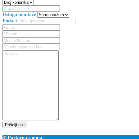
Usluga montaže
Podaci
Pošalji upit
3) Parkirna rampa