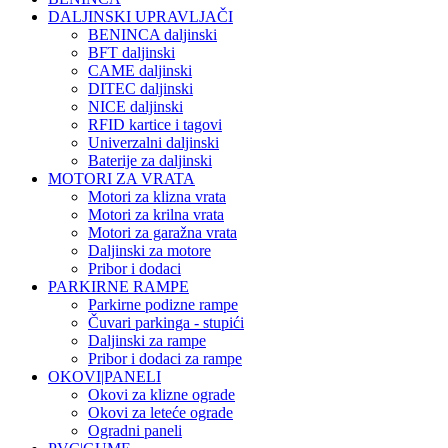
DALJINSKI UPRAVLJAČI
BENINCA daljinski
BFT daljinski
CAME daljinski
DITEC daljinski
NICE daljinski
RFID kartice i tagovi
Univerzalni daljinski
Baterije za daljinski
MOTORI ZA VRATA
Motori za klizna vrata
Motori za krilna vrata
Motori za garažna vrata
Daljinski za motore
Pribor i dodaci
PARKIRNE RAMPE
Parkirne podizne rampe
Čuvari parkinga - stupići
Daljinski za rampe
Pribor i dodaci za rampe
OKOVI|PANELI
Okovi za klizne ograde
Okovi za leteće ograde
Ogradni paneli