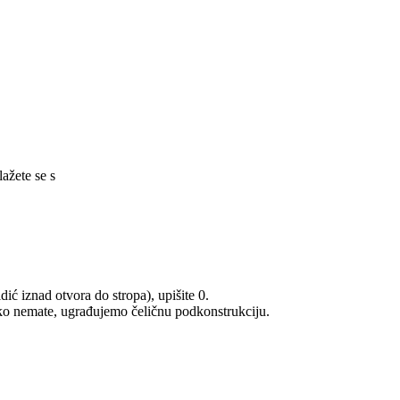
lažete se s
uvjetima korištenja.
ić iznad otvora do stropa), upišite 0.
Ako nemate, ugrađujemo čeličnu podkonstrukciju.