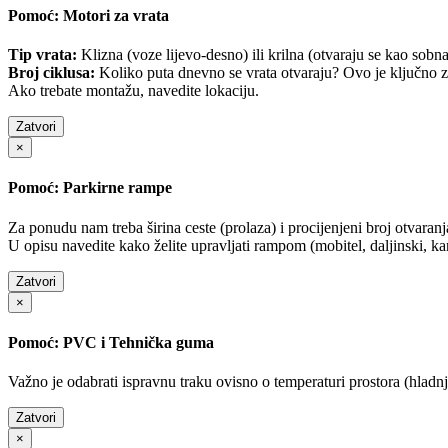
Pomoć: Motori za vrata
Tip vrata:
Klizna (voze lijevo-desno) ili krilna (otvaraju se kao sobna
Broj ciklusa:
Koliko puta dnevno se vrata otvaraju? Ovo je ključno z
Ako trebate montažu, navedite lokaciju.
Zatvori
×
Pomoć: Parkirne rampe
Za ponudu nam treba širina ceste (prolaza) i procijenjeni broj otvaran
U opisu navedite kako želite upravljati rampom (mobitel, daljinski, kart
Zatvori
×
Pomoć: PVC i Tehnička guma
Važno je odabrati ispravnu traku ovisno o temperaturi prostora (hladnj
Zatvori
×