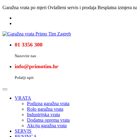
Garažna vrata po mjeri
Ovlašteni servis i prodaja
Besplatna izmjera na
01 3356 300
Nazovite nas
info@primotim.hr
Pošalji upit
VRATA
Podizna garažna vrata
Rolo garažna vrata
Industrijska vrata
Dodatna oprema vrata
Akcija garažna vrata
SERVIS
BENINCA