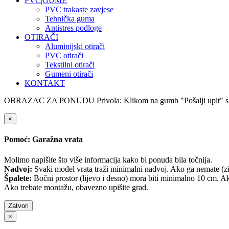
PVC|GUME
PVC trakaste zavjese
Tehnička guma
Antistres podloge
OTIRAČI
Aluminijski otirači
PVC otirači
Tekstilni otirači
Gumeni otirači
KONTAKT
OBRAZAC ZA PONUDU
Privola: Klikom na gumb "Pošalji upit" s
×
Pomoć: Garažna vrata
Molimo napišite što više informacija kako bi ponuda bila točnija.
Nadvoj:
Svaki model vrata traži minimalni nadvoj. Ako ga nemate (zid
Špalete:
Bočni prostor (lijevo i desno) mora biti minimalno 10 cm. 
Ako trebate montažu, obavezno upišite grad.
Zatvori
×