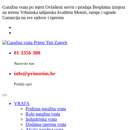
Garažna vrata po mjeri
Ovlašteni servis i prodaja
Besplatna izmjera
na terenu
Vrhunska talijanska kvaliteta
Motori, rampe i ograde
Garancija na sve radove i opremu
01 3356 300
Nazovite nas
info@primotim.hr
Pošalji upit
VRATA
Podizna garažna vrata
Rolo garažna vrata
Industrijska vrata
Dodatna oprema vrata
Akcija garažna vrata