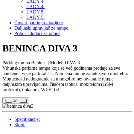
LADY 4
LADY 4i
LADY 5
LADY 5i
Čuvari parkinga - barijere
Daljinski upravljač za rampe
Pribor i dodaci za rampe
BENINCA
DIVA 3
Parking rampa Beninca | Model: DIVA.3
Vrhunska parkirna rampa koja se već godinama prodaje za sve
namjene i vrste parkirališta. Namjena rampe za intezivnu upotrebu.
Mogućnosti nadogradnje su mnogobrojne: otvaranje rampe
daljinskim upravljačima, čitačem tablica, mobitelom (GSM
protokol), tipkalom, WI-FI i sl.
|___ 3m ___|
Specifikacije:
Skini: