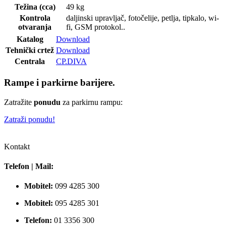
Težina (cca)
49 kg
Kontrola
daljinski upravljač, fotočelije, petlja, tipkalo, wi-
otvaranja
fi, GSM protokol..
Katalog
Download
Tehnički crtež
Download
Centrala
CP.DIVA
Rampe i parkirne barijere.
Zatražite
ponudu
za parkirnu rampu:
Zatraži ponudu!
Kontakt
Telefon | Mail:
Mobitel:
099 4285 300
Mobitel:
095 4285 301
Telefon:
01 3356 300