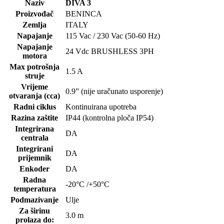
Naziv
DIVA 3
Proizvođač
BENINCA
Zemlja
ITALY
Napajanje
115 Vac / 230 Vac (50-60 Hz)
Napajanje
24 Vdc BRUSHLESS 3PH
motora
Max potrošnja
1.5 A
struje
Vrijeme
0.9” (nije uračunato usporenje)
otvaranja (cca)
Radni ciklus
Kontinuirana upotreba
Razina zaštite
IP44 (kontrolna ploča IP54)
Integrirana
DA
centrala
Integrirani
DA
prijemnik
Enkoder
DA
Radna
-20°C /+50°C
temperatura
Podmazivanje
Ulje
Za širinu
3.0 m
prolaza do: