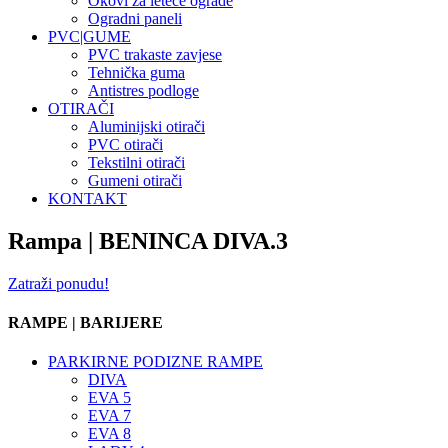
Okovi za leteće ograde
Ogradni paneli
PVC|GUME
PVC trakaste zavjese
Tehnička guma
Antistres podloge
OTIRAČI
Aluminijski otirači
PVC otirači
Tekstilni otirači
Gumeni otirači
KONTAKT
Rampa | BENINCA DIVA.3
Zatraži ponudu!
RAMPE | BARIJERE
PARKIRNE PODIZNE RAMPE
DIVA
EVA 5
EVA 7
EVA 8