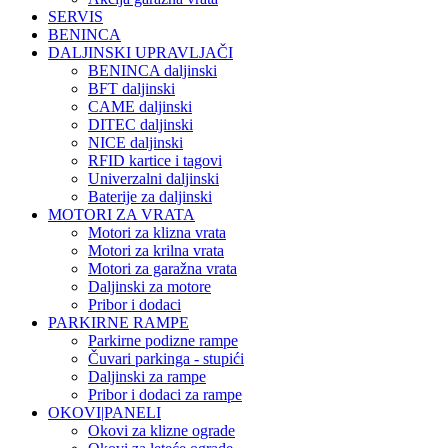
SERVIS
BENINCA
DALJINSKI UPRAVLJAČI
BENINCA daljinski
BFT daljinski
CAME daljinski
DITEC daljinski
NICE daljinski
RFID kartice i tagovi
Univerzalni daljinski
Baterije za daljinski
MOTORI ZA VRATA
Motori za klizna vrata
Motori za krilna vrata
Motori za garažna vrata
Daljinski za motore
Pribor i dodaci
PARKIRNE RAMPE
Parkirne podizne rampe
Čuvari parkinga - stupići
Daljinski za rampe
Pribor i dodaci za rampe
OKOVI|PANELI
Okovi za klizne ograde