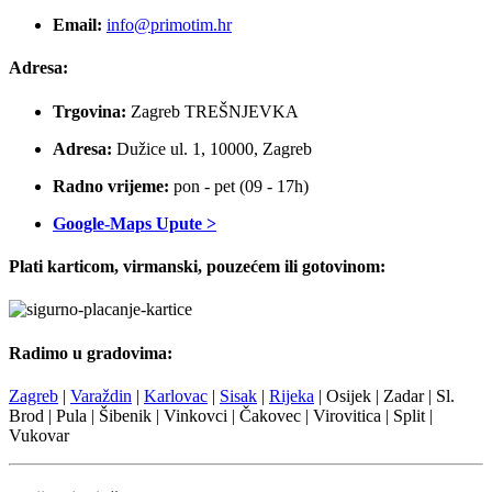
Email:
info@primotim.hr
Adresa:
Trgovina:
Zagreb TREŠNJEVKA
Adresa:
Dužice ul. 1, 10000, Zagreb
Radno vrijeme:
pon - pet (09 - 17h)
Google-Maps Upute >
Plati karticom, virmanski, pouzećem ili gotovinom:
Radimo u gradovima:
Zagreb
|
Varaždin
|
Karlovac
|
Sisak
|
Rijeka
| Osijek | Zadar | Sl.
Brod | Pula | Šibenik | Vinkovci | Čakovec | Virovitica | Split |
Vukovar