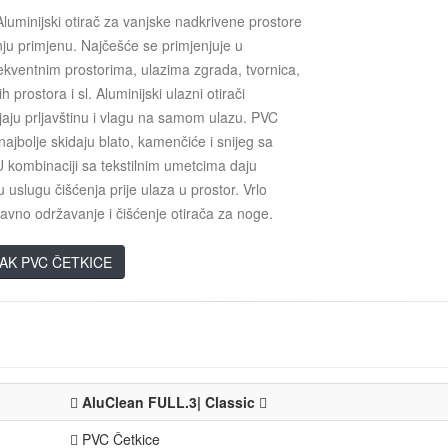
Aluminijski otirač za vanjske nadkrivene prostore
nju primjenu. Najčešće se primjenjuje u
ekventnim prostorima, ulazima zgrada, tvornica,
h prostora i sl. Aluminijski ulazni otirači
jaju prljavštinu i vlagu na samom ulazu. PVC
najbolje skidaju blato, kamenčiće i snijeg sa
 kombinaciji sa tekstilnim umetcima daju
 uslugu čišćenja prije ulaza u prostor. Vrlo
avno održavanje i čišćenje otirača za noge.
AK PVC ČETKICE
AluClean FULL.3| Classic
PVC Četkice