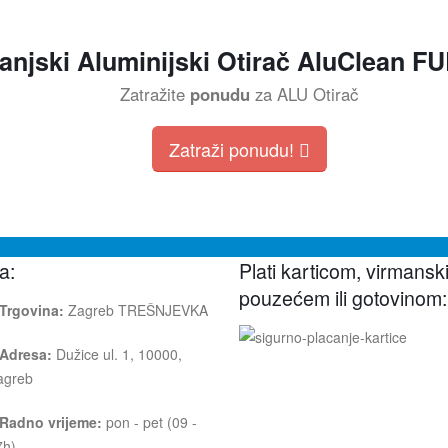
anjski Aluminijski Otirač AluClean FU
Zatražite
ponudu
za ALU Otirač
Zatraži ponudu!
a:
Plati karticom, virmanski
pouzećem ili gotovinom:
Trgovina:
Zagreb TREŠNJEVKA
Adresa:
Dužice ul. 1, 10000,
agreb
Radno vrijeme:
pon - pet (09 -
7h)