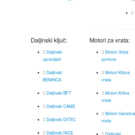
Daljinski ključ:
Motori za vrata:
Daljinski
Motori Vrata
upravljači
portune
Daljinski
Motori Klizna
BENINCA
vrata
Daljinski BFT
Motori Krilna
vrata
Daljinski CAME
Motori Garažna
Daljinski DITEC
vrata
Daljinski NICE
Daljinski