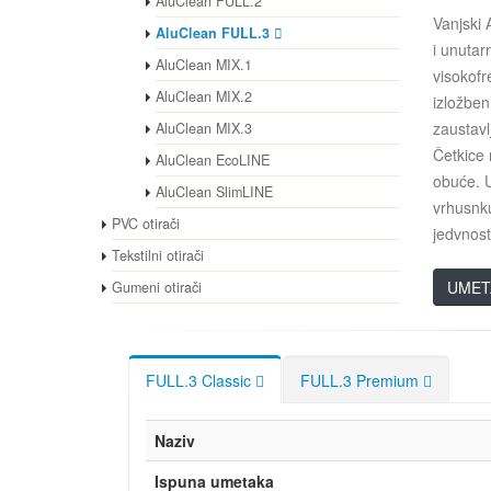
AluClean FULL.2
Vanjski 
AluClean FULL.3
i unutar
AluClean MIX.1
visokofr
AluClean MIX.2
izložbeni
zaustavl
AluClean MIX.3
Četkice 
AluClean EcoLINE
obuće. U
AluClean SlimLINE
vrhusnku
PVC otirači
jedvnost
Tekstilni otirači
UMET
Gumeni otirači
FULL.3 Classic
FULL.3 Premium
Naziv
Ispuna umetaka