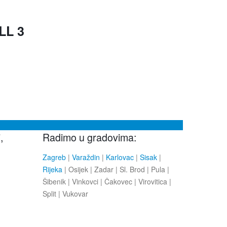
LL 3
,
Radimo u gradovima:
Zagreb
|
Varaždin
|
Karlovac
|
Sisak
|
Rijeka
| Osijek | Zadar | Sl. Brod | Pula |
Šibenik | Vinkovci | Čakovec | Virovitica |
Split | Vukovar