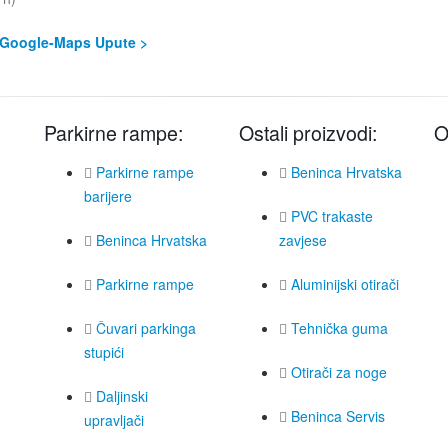
Google-Maps Upute >
Parkirne rampe:
Ostali proizvodi:
O
Parkirne rampe
Beninca Hrvatska
barijere
PVC trakaste
Beninca Hrvatska
zavjese
Parkirne rampe
Aluminijski otirači
Čuvari parkinga
Tehnička guma
stupići
Otirači za noge
Daljinski
Beninca Servis
upravljači