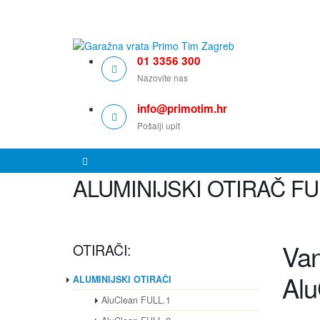
Garažna vrata po mjeri
01 3356 300
Nazovite nas
info@primotim.hr
Pošalji upit
ALUMINIJSKI OTIRAČ FU
Van
OTIRAČI:
Al
ALUMINIJSKI OTIRAČI
AluClean FULL.1