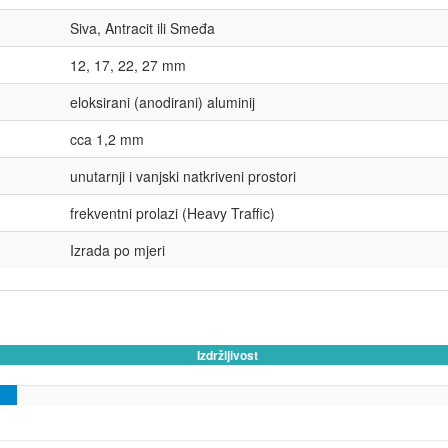
Siva, Antracit ili Smeđa
12, 17, 22, 27 mm
eloksirani (anodirani) aluminij
cca 1,2 mm
unutarnji i vanjski natkriveni prostori
frekventni prolazi (Heavy Traffic)
Izrada po mjeri
98%
Izdržljivost
Complete