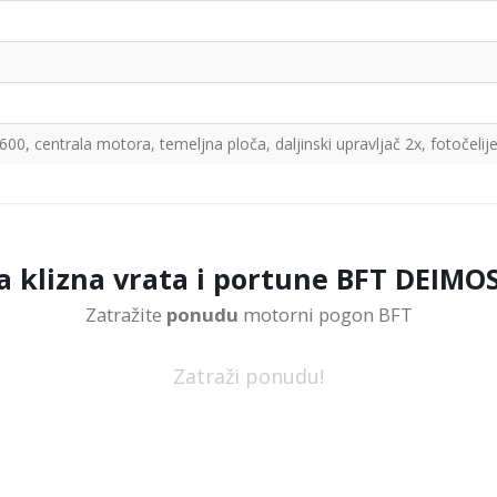
0, centrala motora, temeljna ploča, daljinski upravljač 2x, fotočelij
a klizna vrata i portune BFT DEIMO
Zatražite
ponudu
motorni pogon BFT
Zatraži ponudu!