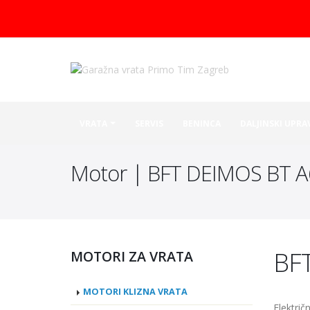
Garažna vrata po mjeri
VRATA
SERVIS
BENINCA
DALJINSKI UPRA
Motor | BFT DEIMOS BT 
BF
MOTORI ZA VRATA
MOTORI KLIZNA VRATA
Elektri