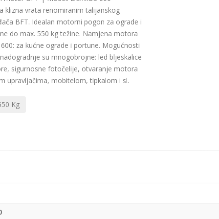
 klizna vrata renomiranim talijanskog
đača BFT. Idealan motorni pogon za ograde i
žine do max. 550 kg težine. Namjena motora
600: za kućne ograde i portune. Mogućnosti
nadogradnje su mnogobrojne: led bljeskalice
re, sigurnosne fotočelije, otvaranje motora
im upravljačima, mobitelom, tipkalom i sl.
550 Kg
0