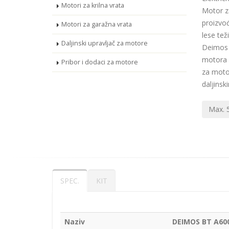
Motori za krilna vrata
Motor za
proizvo
Motori za garažna vrata
lese te
Daljinski upravljač za motore
Deimos 
motora 
Pribor i dodaci za motore
za moto
daljinsk
Max. 
SPEC.
KIT
Naziv
DEIMOS BT A60