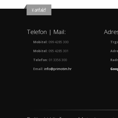
Kontakt
Telefon | Mail:
Adre
Mobitel:
099 4285 300
Trgo
Mobitel:
095 4285 301
Adre
Telefon:
01 3356 300
Radn
Email:
info@primotim.hr
Goog