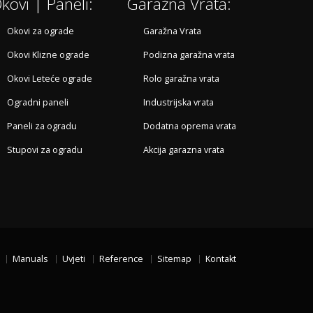
kovi | Paneli:
Garažna Vrata:
Okovi za ograde
Garažna Vrata
Okovi Klizne ograde
Podizna garažna vrata
Okovi Leteće ograde
Rolo garažna vrata
Ogradni paneli
Industrijska vrata
Paneli za ogradu
Dodatna oprema vrata
Stupovi za ogradu
Akcija garazna vrata
Manuals
Uvjeti
Reference
Sitemap
Kontakt