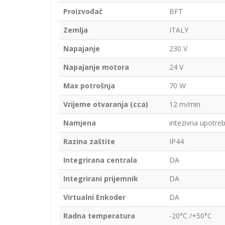
Proizvođač
BFT
Zemlja
ITALY
Napajanje
230 V
Napajanje motora
24 V
Max potrošnja
70 W
Vrijeme otvaranja (cca)
12 m/min
Namjena
intezivna upotre
Razina zaštite
IP44
Integrirana centrala
DA
Integrirani prijemnik
DA
Virtualni Enkoder
DA
Radna temperatura
-20°C /+50°C