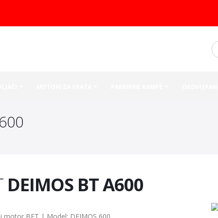
VLJAČI
MOTORI ZA VRATA
PARKIRNE RAMPE
OKOVI|PAN
A600
T
DEIMOS BT A600
čni motor BFT | Model: DEIMOS 600