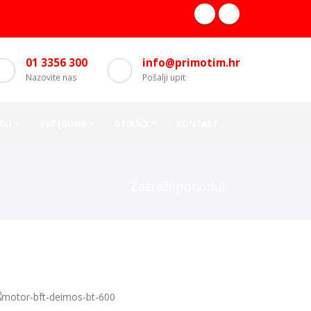
01 3356 300
info@primotim.hr
Nazovite nas
Pošalji upit
ELI
PVC|GUME
OTIRAČI
KONTAKT
Zatraži ponudu!