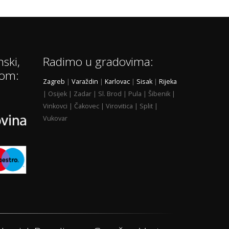
nski,
Radimo u gradovima:
nom:
Zagreb
|
Varaždin
|
Karlovac
|
Sisak
|
Rijeka
| Osijek | Zadar | Sl. Brod | Pula | Šibenik |
Vinkovci | Čakovec | Virovitica | Split |
Vukovar