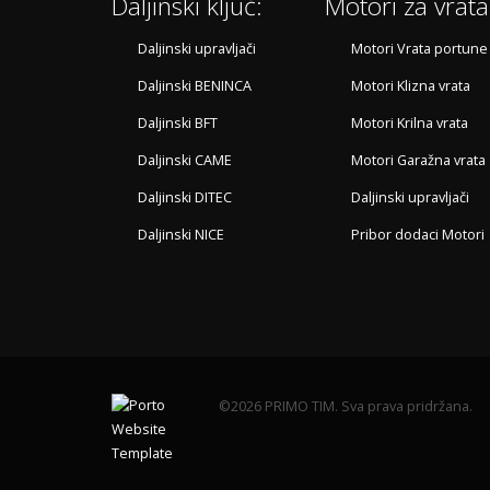
Daljinski ključ:
Motori za vrata
Daljinski upravljači
Motori Vrata portune
Daljinski BENINCA
Motori Klizna vrata
Daljinski BFT
Motori Krilna vrata
Daljinski CAME
Motori Garažna vrata
Daljinski DITEC
Daljinski upravljači
Daljinski NICE
Pribor dodaci Motori
©2026 PRIMO TIM. Sva prava pridržana.