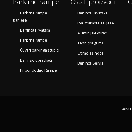
:
Parkirne rampe:
Ostali proizvodi:
O
Parkirne rampe
Beninca Hrvatska
barijere
PVC trakaste zavjese
Beninca Hrvatska
Aluminijski otirači
Parkirne rampe
Tehnička guma
Čuvari parkinga stupići
Otirači za noge
Daljinski upravljači
Beninca Servis
Pribor dodaci Rampe
Servis