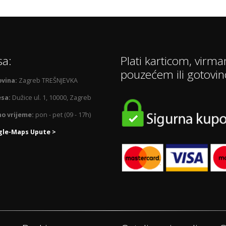
sa:
Plati karticom, virma
pouzećem ili gotovi
vina:
Zagreb TREŠNJEVKA
sa:
Dužice ul. 1, 10000, Zagreb
o vrijeme:
pon - pet (09 - 17h)
le-Maps Upute >