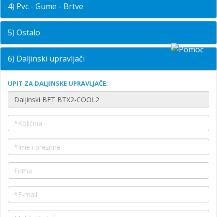
4) Pvc - Gume - Brtve
5) Ostalo
6) Daljinski upravljači
UPIT ZA DALJINSKE UPRAVLJAČE: