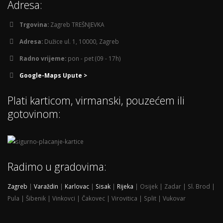
Adresa:
Trgovina:
Zagreb TREŠNJEVKA
Adresa:
Dužice ul. 1, 10000, Zagreb
Radno vrijeme:
pon - pet (09 - 17h)
Google-Maps Upute >
Plati karticom, virmanski, pouzećem ili
gotovinom:
Radimo u gradovima:
Zagreb
|
Varaždin
|
Karlovac
|
Sisak
|
Rijeka
| Osijek | Zadar | Sl. Brod |
Pula | Šibenik | Vinkovci | Čakovec | Virovitica | Split | Vukovar