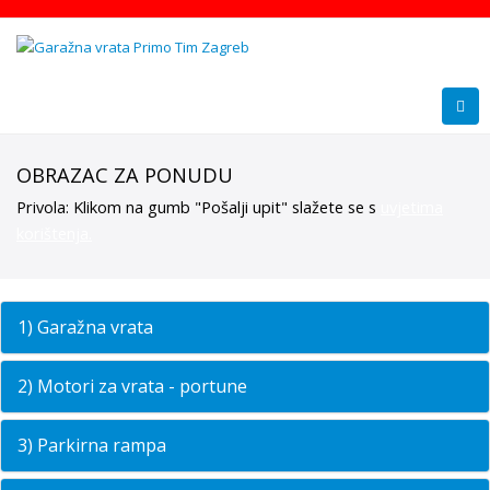
OBRAZAC ZA PONUDU
Privola: Klikom na gumb "Pošalji upit" slažete se s
uvjetima
korištenja.
1) Garažna vrata
2) Motori za vrata - portune
3) Parkirna rampa