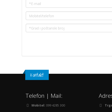
Kontakt
Telefon | Mail:
Adre
Mobitel:
099 4285 300
Trgo