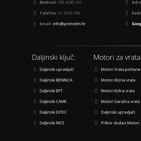
Mobitel:
095 4285 301
Adre
Telefon:
01 3356 300
Radn
Email:
info@primotim.hr
Goog
Daljinski ključ:
Motori za vrata
Daljinski upravljači
Motori Vrata portune
Daljinski BENINCA
Motori Klizna vrata
Daljinski BFT
Motori Krilna vrata
Daljinski CAME
Motori Garažna vrata
Daljinski DITEC
Daljinski upravljači
Daljinski NICE
Pribor dodaci Motori