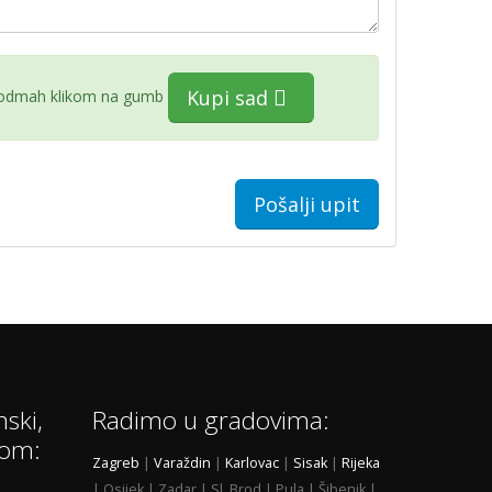
Kupi sad
 odmah klikom na gumb
Pošalji upit
nski,
Radimo u gradovima:
nom:
Zagreb
|
Varaždin
|
Karlovac
|
Sisak
|
Rijeka
| Osijek | Zadar | Sl. Brod | Pula | Šibenik |