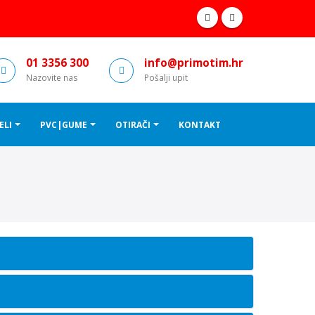
01 3356 300
info@primotim.hr
Nazovite nas
Pošalji upit
ELI
PVC|GUME
OTIRAČI
KONTAKT