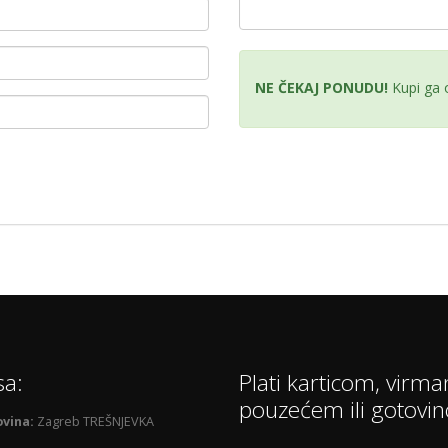
NE ČEKAJ PONUDU!
Kupi ga
sa:
Plati karticom, virma
pouzećem ili gotovi
vina:
Zagreb TREŠNJEVKA