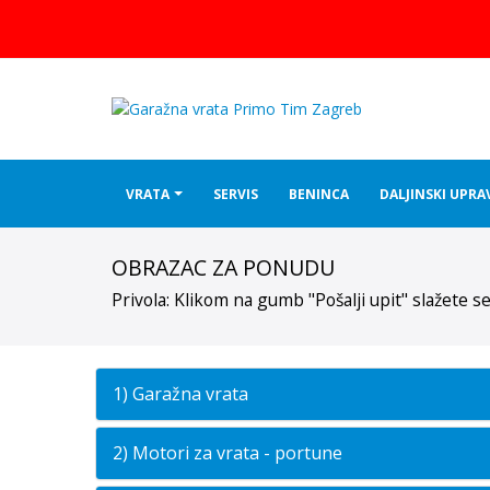
Garažna vrata po mjeri
VRATA
SERVIS
BENINCA
DALJINSKI UPRA
OBRAZAC ZA PONUDU
Privola: Klikom na gumb "Pošalji upit" slažete s
1) Garažna vrata
2) Motori za vrata - portune