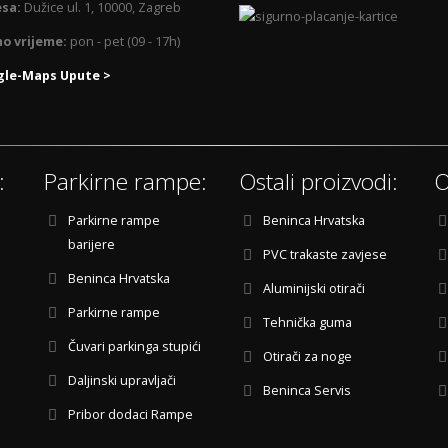
sa:
Dužice ul. 1, 10000, Zagreb
o vrijeme:
pon - pet (09 - 17h)
le-Maps Upute >
:
Parkirne rampe:
Ostali proizvodi:
O
Parkirne rampe
Beninca Hrvatska
barijere
PVC trakaste zavjese
Beninca Hrvatska
Aluminijski otirači
Parkirne rampe
Tehnička guma
Čuvari parkinga stupići
Otirači za noge
Daljinski upravljači
Beninca Servis
Pribor dodaci Rampe