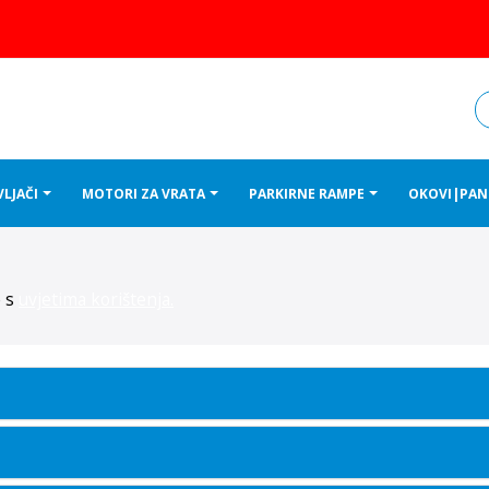
VLJAČI
MOTORI ZA VRATA
PARKIRNE RAMPE
OKOVI|PAN
e s
uvjetima korištenja.