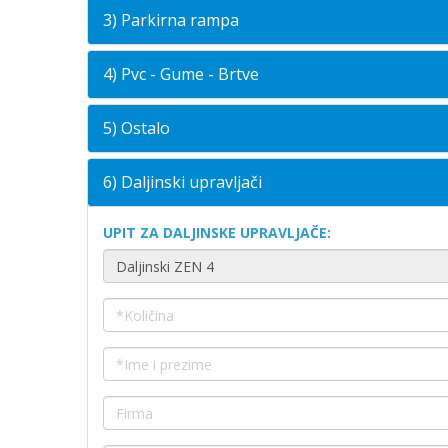
3) Parkirna rampa
4) Pvc - Gume - Brtve
5) Ostalo
6) Daljinski upravljači
UPIT ZA DALJINSKE UPRAVLJAČE: