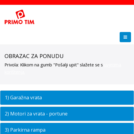
OBRAZAC ZA PONUDU
Privola: Klikom na gumb "Pošalji upit" slažete se s
uvjetima
korištenja.
1) Garažna vrata
2) Motori za vrata - portune
3) Parkirna rampa