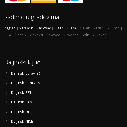
Radimo u gradovima:
Zagreb
|
Varaždin
|
Karlovac
|
Sisak
|
Rijeka
| Osijek | Zadar | Sl. Brod |
Pula | Šibenik | Vinkovci | Čakovec | Virovitica | Split | Vukovar
Daljinski ključ:
Daljinski upravljači
Daljinski BENINCA
Daljinski BFT
Daljinski CAME
Daljinski DITEC
Daljinski NICE