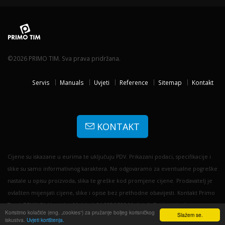
©2026 PRIMO TIM. Sva prava pridržana.
Servis
Manuals
Uvjeti
Reference
Sitemap
Kontakt
KONTAKT
Cijene su iskazane u eurima te uključuju PDV. Prikazani podaci, specifikacije i
slike su samo informativnog karaktera. Ne odgovaramo za eventualne pogreške
nastale u opisu proizvoda, slika te greške kod promjene cijene. Prodavatelj je
ovlašten mijenjati cijene, slike i opise bez prethodne obavijesti. Kontakt Primo
Tim | BENINCA Hrvatska: Mobitel: 01 3356 300 Mail: info@primotim.hr
Koristimo kolačiće (eng. „cookies“) za pružanje boljeg korisničkog
Slažem se.
iskustva.
Uvjeti korištenja.