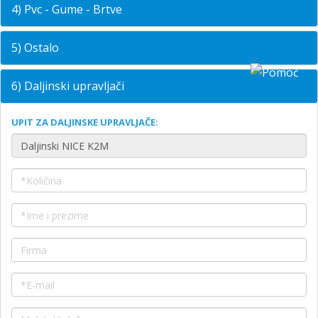
4) Pvc - Gume - Brtve
5) Ostalo
6) Daljinski upravljači
UPIT ZA DALJINSKE UPRAVLJAČE: