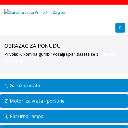
OBRAZAC ZA PONUDU
Privola: Klikom na gumb "Pošalji upit" slažete se s
uvjetima
korištenja.
1) Garažna vrata
2) Motori za vrata - portune
3) Parkirna rampa