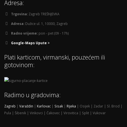
Adresa:
Trgovina:
Zagreb TREŠNJEVKA
Adresa:
Dužice ul. 1, 10000, Zagreb
Radno vrijeme:
pon - pet (09 - 17h)
Google-Maps Upute >
Plati karticom, virmanski, pouzećem ili
gotovinom:
Radimo u gradovima:
Zagreb
|
Varaždin
|
Karlovac
|
Sisak
|
Rijeka
| Osijek | Zadar | Sl. Brod |
Pula | Šibenik | Vinkovci | Čakovec | Virovitica | Split | Vukovar