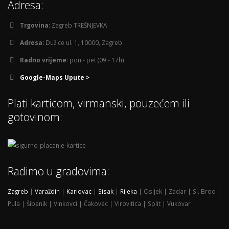
Adresa:
Trgovina:
Zagreb TREŠNJEVKA
Adresa:
Dužice ul. 1, 10000, Zagreb
Radno vrijeme:
pon - pet (09 - 17h)
Google-Maps Upute >
Plati karticom, virmanski, pouzećem ili
gotovinom:
Radimo u gradovima:
Zagreb
|
Varaždin
|
Karlovac
|
Sisak
|
Rijeka
| Osijek | Zadar | Sl. Brod |
Pula | Šibenik | Vinkovci | Čakovec | Virovitica | Split | Vukovar