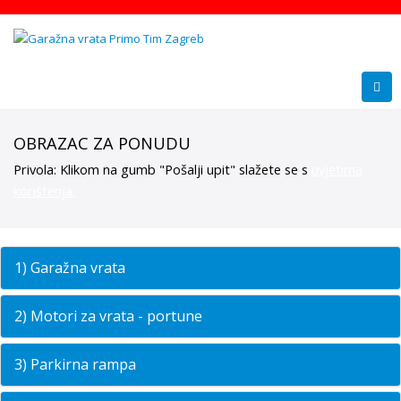
OBRAZAC ZA PONUDU
Privola: Klikom na gumb "Pošalji upit" slažete se s
uvjetima
korištenja.
1) Garažna vrata
2) Motori za vrata - portune
3) Parkirna rampa