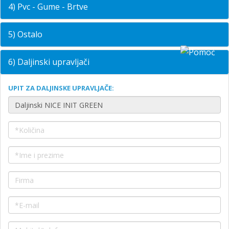
4) Pvc - Gume - Brtve
5) Ostalo
6) Daljinski upravljači
UPIT ZA DALJINSKE UPRAVLJAČE: