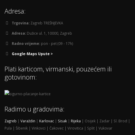
Adresa:
Trgovina:
Zagreb TREŠNJEVKA
Adresa:
Dužice ul. 1, 10000, Zagreb
Radno vrijeme:
pon - pet (09 - 17h)
Google-Maps Upute >
Plati karticom, virmanski, pouzećem ili
gotovinom:
Radimo u gradovima:
Zagreb
|
Varaždin
|
Karlovac
|
Sisak
|
Rijeka
| Osijek | Zadar | Sl. Brod |
Pula | Šibenik | Vinkovci | Čakovec | Virovitica | Split | Vukovar