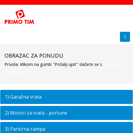
OBRAZAC ZA PONUDU
Privola: Klikom na gumb "Pošalji upit" slažete se s
uvjetima
korištenja.
1) Garažna vrata
2) Motori za vrata - portune
3) Parkirna rampa