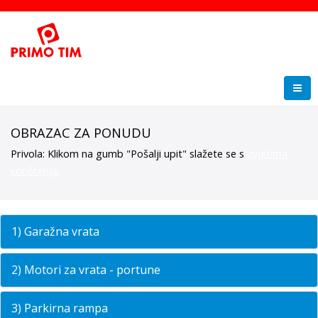
OBRAZAC ZA PONUDU
Privola: Klikom na gumb "Pošalji upit" slažete se s
uvjetima
korištenja.
1) Garažna vrata
2) Motori za vrata - portune
3) Parkirna rampa