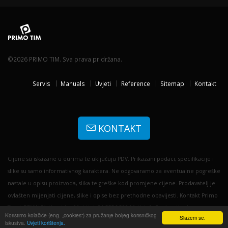
©2026 PRIMO TIM. Sva prava pridržana.
Servis
Manuals
Uvjeti
Reference
Sitemap
Kontakt
KONTAKT
Cijene su iskazane u eurima te uključuju PDV. Prikazani podaci, specifikacije i
slike su samo informativnog karaktera. Ne odgovaramo za eventualne pogreške
nastale u opisu proizvoda, slika te greške kod promjene cijene. Prodavatelj je
ovlašten mijenjati cijene, slike i opise bez prethodne obavijesti. Kontakt Primo
Tim | BENINCA Hrvatska: Mobitel: 01 3356 300 Mail: info@primotim.hr
Koristimo kolačiće (eng. „cookies“) za pružanje boljeg korisničkog
Slažem se.
iskustva.
Uvjeti korištenja.