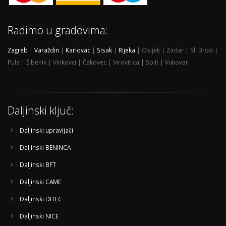
Radimo u gradovima:
Zagreb
|
Varaždin
|
Karlovac
|
Sisak
|
Rijeka
| Osijek | Zadar | Sl. Brod |
Pula | Šibenik | Vinkovci | Čakovec | Virovitica | Split | Vukovar
Daljinski ključ:
Daljinski upravljači
Daljinski BENINCA
Daljinski BFT
Daljinski CAME
Daljinski DITEC
Daljinski NICE