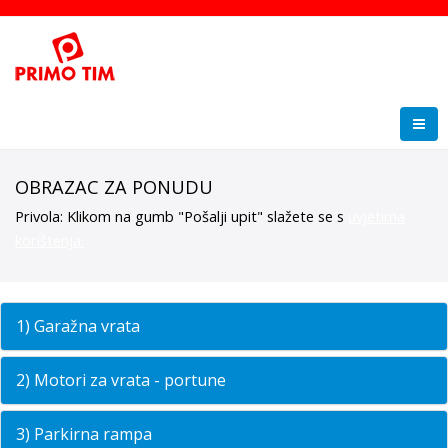
OBRAZAC ZA PONUDU
Privola: Klikom na gumb "Pošalji upit" slažete se s
uvjetima
korištenja.
1) Garažna vrata
2) Motori za vrata - portune
3) Parkirna rampa