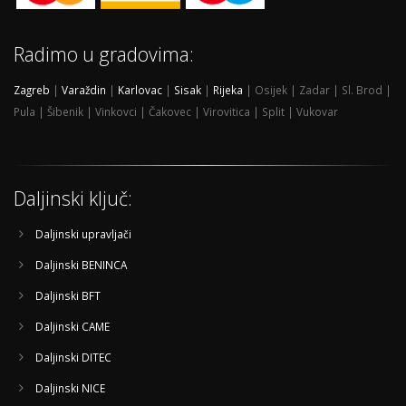
Radimo u gradovima:
Zagreb
|
Varaždin
|
Karlovac
|
Sisak
|
Rijeka
| Osijek | Zadar | Sl. Brod |
Pula | Šibenik | Vinkovci | Čakovec | Virovitica | Split | Vukovar
Daljinski ključ:
Daljinski upravljači
Daljinski BENINCA
Daljinski BFT
Daljinski CAME
Daljinski DITEC
Daljinski NICE