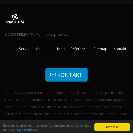
©2026 PRIMO TIM. Sva prava pridržana.
Servis
Manuals
Uvjeti
Reference
Sitemap
Kontakt
KONTAKT
Cijene su iskazane u eurima te uključuju PDV. Prikazani podaci, specifikacije i
slike su samo informativnog karaktera. Ne odgovaramo za eventualne pogreške
nastale u opisu proizvoda, slika te greške kod promjene cijene. Prodavatelj je
ovlašten mijenjati cijene, slike i opise bez prethodne obavijesti. Kontakt Primo
Tim | BENINCA Hrvatska: Mobitel: 01 3356 300 Mail: info@primotim.hr
Koristimo kolačiće (eng. „cookies“) za pružanje boljeg korisničkog
Slažem se.
iskustva.
Uvjeti korištenja.