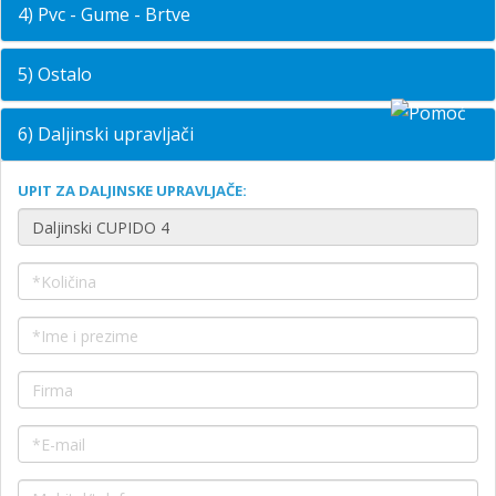
4) Pvc - Gume - Brtve
5) Ostalo
6) Daljinski upravljači
UPIT ZA DALJINSKE UPRAVLJAČE: