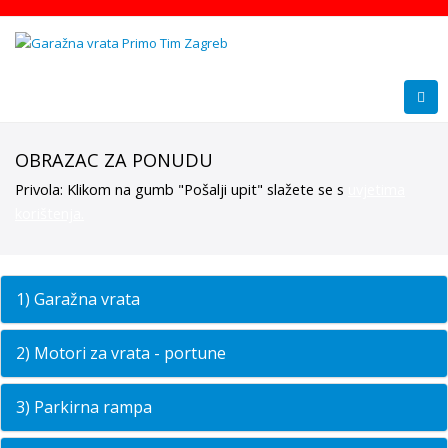
OBRAZAC ZA PONUDU
Privola: Klikom na gumb "Pošalji upit" slažete se s
uvjetima
korištenja.
1) Garažna vrata
2) Motori za vrata - portune
3) Parkirna rampa