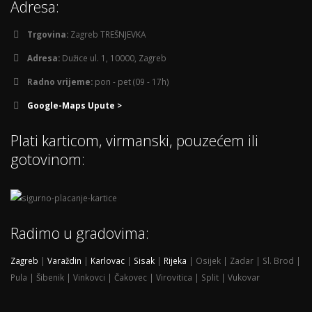
Adresa:
Trgovina:
Zagreb TREŠNJEVKA
Adresa:
Dužice ul. 1, 10000, Zagreb
Radno vrijeme:
pon - pet (09 - 17h)
Google-Maps Upute >
Plati karticom, virmanski, pouzećem ili
gotovinom:
Radimo u gradovima:
Zagreb
|
Varaždin
|
Karlovac
|
Sisak
|
Rijeka
| Osijek | Zadar | Sl. Brod |
Pula | Šibenik | Vinkovci | Čakovec | Virovitica | Split | Vukovar